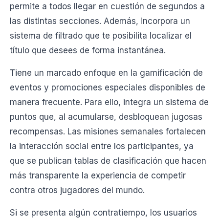
permite a todos llegar en cuestión de segundos a
las distintas secciones. Además, incorpora un
sistema de filtrado que te posibilita localizar el
título que desees de forma instantánea.
Tiene un marcado enfoque en la gamificación de
eventos y promociones especiales disponibles de
manera frecuente. Para ello, integra un sistema de
puntos que, al acumularse, desbloquean jugosas
recompensas. Las misiones semanales fortalecen
la interacción social entre los participantes, ya
que se publican tablas de clasificación que hacen
más transparente la experiencia de competir
contra otros jugadores del mundo.
Si se presenta algún contratiempo, los usuarios