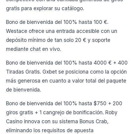
gratis para explorar su catálogo.
Bono de bienvenida del 100% hasta 100 €.
Westace ofrece una entrada accesible con un
depósito mínimo de tan solo 20 € y soporte
mediante chat en vivo.
Bono de bienvenida del 100% hasta 4000 € + 400
Tiradas Gratis. Gxbet se posiciona como la opción
más generosa en cuanto a valor total del paquete
de bienvenida.
Bono de bienvenida del 100% hasta $750 + 200
giros gratis + 1 cangrejo de bonificación. Roby
Casino innova con su sistema Bonus Crab,
eliminando los requisitos de apuesta