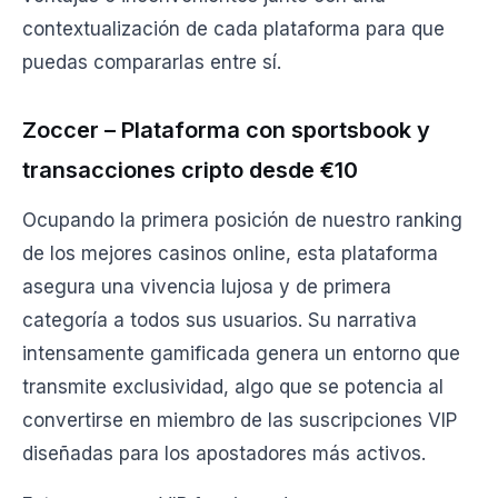
contextualización de cada plataforma para que
puedas compararlas entre sí.
Zoccer – Plataforma con sportsbook y
transacciones cripto desde €10
Ocupando la primera posición de nuestro ranking
de los mejores casinos online, esta plataforma
asegura una vivencia lujosa y de primera
categoría a todos sus usuarios. Su narrativa
intensamente gamificada genera un entorno que
transmite exclusividad, algo que se potencia al
convertirse en miembro de las suscripciones VIP
diseñadas para los apostadores más activos.