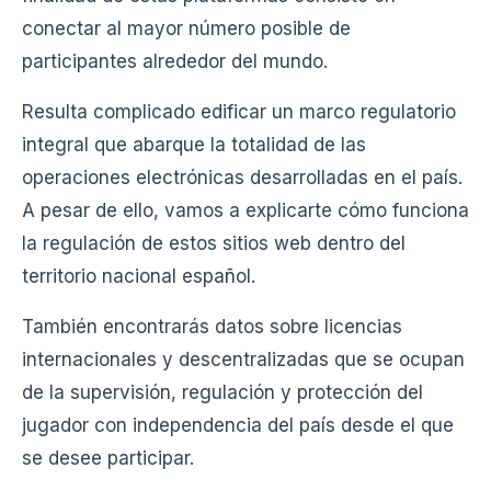
conectar al mayor número posible de
participantes alrededor del mundo.
Resulta complicado edificar un marco regulatorio
integral que abarque la totalidad de las
operaciones electrónicas desarrolladas en el país.
A pesar de ello, vamos a explicarte cómo funciona
la regulación de estos sitios web dentro del
territorio nacional español.
También encontrarás datos sobre licencias
internacionales y descentralizadas que se ocupan
de la supervisión, regulación y protección del
jugador con independencia del país desde el que
se desee participar.