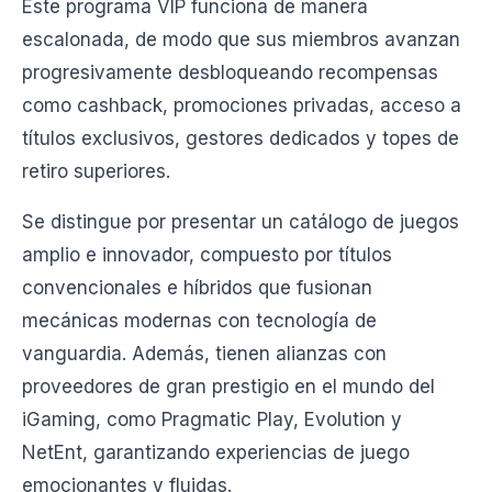
Este programa VIP funciona de manera
escalonada, de modo que sus miembros avanzan
progresivamente desbloqueando recompensas
como cashback, promociones privadas, acceso a
títulos exclusivos, gestores dedicados y topes de
retiro superiores.
Se distingue por presentar un catálogo de juegos
amplio e innovador, compuesto por títulos
convencionales e híbridos que fusionan
mecánicas modernas con tecnología de
vanguardia. Además, tienen alianzas con
proveedores de gran prestigio en el mundo del
iGaming, como Pragmatic Play, Evolution y
NetEnt, garantizando experiencias de juego
emocionantes y fluidas.