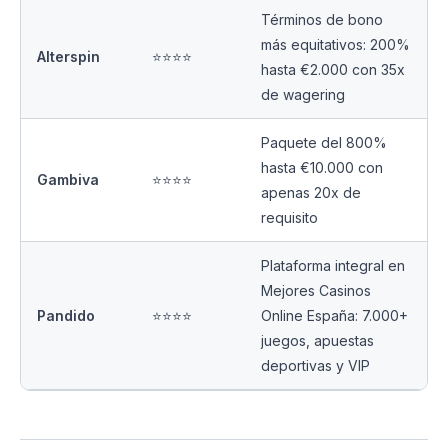
Términos de bono
más equitativos: 200%
Alterspin
⭐⭐⭐⭐
hasta €2.000 con 35x
de wagering
Paquete del 800%
hasta €10.000 con
Gambiva
⭐⭐⭐⭐
apenas 20x de
requisito
Plataforma integral en
Mejores Casinos
Pandido
⭐⭐⭐⭐
Online España: 7.000+
juegos, apuestas
deportivas y VIP