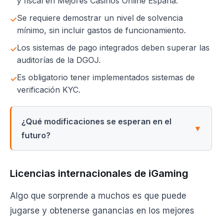
y fiscal en Mejores Casinos Online España.
Se requiere demostrar un nivel de solvencia
mínimo, sin incluir gastos de funcionamiento.
Los sistemas de pago integrados deben superar las
auditorías de la DGOJ.
Es obligatorio tener implementados sistemas de
verificación KYC.
¿Qué modificaciones se esperan en el
▼
futuro?
Licencias internacionales de iGaming
Algo que sorprende a muchos es que puede
jugarse y obtenerse ganancias en los mejores