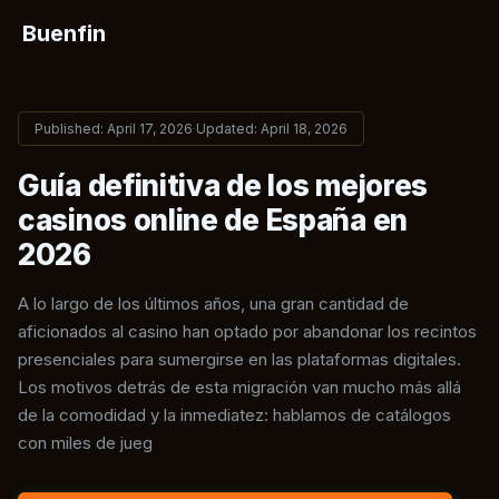
Buenfin
Published: April 17, 2026
·
Updated: April 18, 2026
Guía definitiva de los mejores
casinos online de España en
2026
A lo largo de los últimos años, una gran cantidad de
aficionados al casino han optado por abandonar los recintos
presenciales para sumergirse en las plataformas digitales.
Los motivos detrás de esta migración van mucho más allá
de la comodidad y la inmediatez: hablamos de catálogos
con miles de jueg