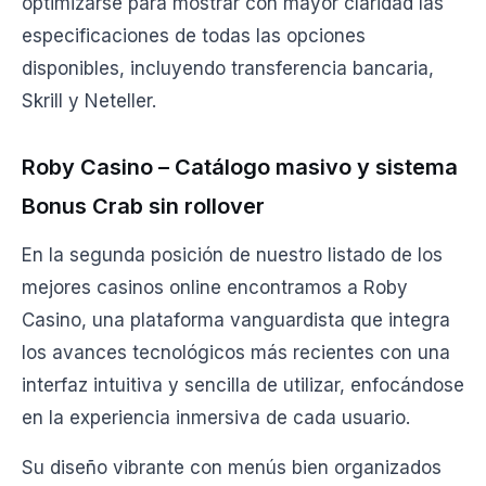
optimizarse para mostrar con mayor claridad las
especificaciones de todas las opciones
disponibles, incluyendo transferencia bancaria,
Skrill y Neteller.
Roby Casino – Catálogo masivo y sistema
Bonus Crab sin rollover
En la segunda posición de nuestro listado de los
mejores casinos online encontramos a Roby
Casino, una plataforma vanguardista que integra
los avances tecnológicos más recientes con una
interfaz intuitiva y sencilla de utilizar, enfocándose
en la experiencia inmersiva de cada usuario.
Su diseño vibrante con menús bien organizados