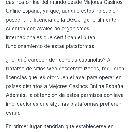
casinos online del mundo desde Mejores Casinos
Online España, ya que, aunque estos no suelen
poseer una licencia de la DGOJ, generalmente
cuentan con avales de organismos
internacionales que certifican el buen
funcionamiento de estas plataformas.
¿Por qué carecen de licencias españolas? Al
tratarse de sitios web descentralizados, requieren
licencias que les otorguen el aval para operar en
países distintos a Mejores Casinos Online España.
Además, la obtención de estos permisos conlleva
implicaciones que algunas plataformas prefieren
evitar.
En primer lugar, tendrían que establecerse en